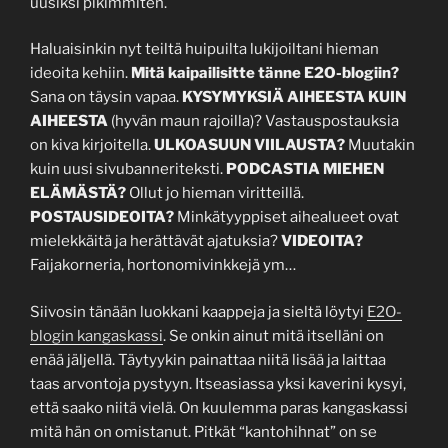
uusiksi pikimmiten.
Haluaisinkin nyt teiltä huipuilta lukijoiltani hieman
ideoita kehiin.
Mitä kaipailisitte tänne E2O-blogiin?
Sana on täysin vapaa.
KYSYMYKSIÄ AIHEESTA KUIN
AIHEESTA
(hyvän maun rajoilla)? Vastauspostauksia
on kiva kirjoitella.
ULKOASUUN VIILAUSTA?
Muutakin
kuin uusi sivubanneriteksti.
PODCASTIA MIEHEN
ELÄMÄSTÄ?
Ollut jo hieman viritteillä.
POSTAUSIDEOITA?
Minkätyyppiset aihealueet ovat
mielekkäitä ja herättävät ajatuksia?
VIDEOITA?
Faijakorneria, hortonomivinkkejä ym…
Siivosin tänään luokkani kaappeja ja sieltä löytyi
E2O-
blogin kangaskassi
. Se onkin ainut mitä itselläni on
enää jäljellä. Täytyykin painattaa niitä lisää ja laittaa
taas arvontoja pystyyn. Itseasiassa yksi kaverini kysyi,
että saako niitä vielä. On kuulemma paras kangaskassi
mitä hän on omistanut. Pitkät “kantohihnat” on se