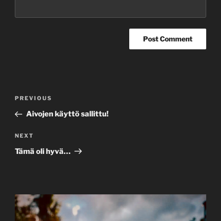
Post
Previous
PREVIOUS
navigation
Post
Aivojen käyttö sallittu!
Next
NEXT
Post
Tämä oli hyvä…