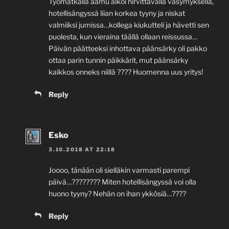
Työmatkalla aamu alkoi hirvittävällä väsymyksellä,
hotellisängyssä liian korkea tyyny ja niskat
valmiiksi jumissa…kollega kiukutteli ja hävetti sen
puolesta, kun vieraina täällä ollaan reissussa…
Päivän päätteeksi inhottava päänsärky oli pakko
ottaa parin tunnin päikkärit, mut päänsärky
kaikkos onneks niillä ???? Huomenna uus yritys!
Reply
Esko
3.10.2018 AT 22:18
Joooo, tänään oli sielläkin varmasti parempi
päivä…???????? Miten hotellisängyssä voi olla
huono tyyny? Nehän on ihan ykkösiä…????
Reply