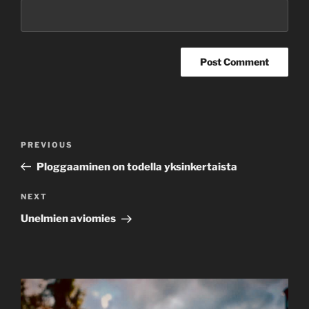
Post
Previous
PREVIOUS
navigation
Post
Ploggaaminen on todella yksinkertaista
Next
NEXT
Post
Unelmien aviomies