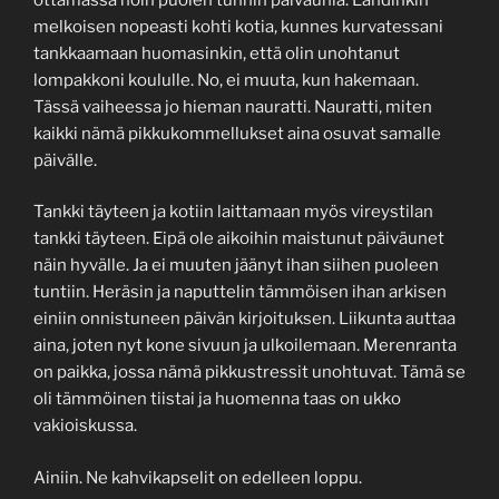
melkoisen nopeasti kohti kotia, kunnes kurvatessani
tankkaamaan huomasinkin, että olin unohtanut
lompakkoni koululle. No, ei muuta, kun hakemaan.
Tässä vaiheessa jo hieman nauratti. Nauratti, miten
kaikki nämä pikkukommellukset aina osuvat samalle
päivälle.
Tankki täyteen ja kotiin laittamaan myös vireystilan
tankki täyteen. Eipä ole aikoihin maistunut päiväunet
näin hyvälle. Ja ei muuten jäänyt ihan siihen puoleen
tuntiin. Heräsin ja naputtelin tämmöisen ihan arkisen
einiin onnistuneen päivän kirjoituksen. Liikunta auttaa
aina, joten nyt kone sivuun ja ulkoilemaan. Merenranta
on paikka, jossa nämä pikkustressit unohtuvat. Tämä se
oli tämmöinen tiistai ja huomenna taas on ukko
vakioiskussa.
Ainiin. Ne kahvikapselit on edelleen loppu.