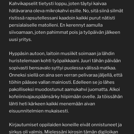
Kahvikapselit tietysti loppu, joten täytyi kaivaa
hätävarana oleva mikrokahvi esille. No, sitä siinä silmät
ristissä rapsutellessani kaadoin kaikki purut nätisti
persialaiselle matolleni. En kerennyt aamulla
siivoamaan, joten pahimmat pois ja työpäivän jälkeen
uusi yritys.
Hyppäsin autoon, laitoin musiikit soimaan ja lähdin
huristelemaan kohti työpaikkaani. Juuri tähän päivään
sopivasti bensavalo syttyi puolessa välissä matkaa.
Onneksi siellä on aina sen verran pelivaraa jäljellä, että
töihin pääsee vallan mainiosti. Edelleen se jo lähes
pakolliseksi muodostunut aamukahvi juomatta. Alkoi
kofeiinivajauspäänsärky hiipimään ovelle. Ja töissähän
lähti heti kärkeen kaikki menemään aivan
eisuunnitelmien mukaisesti.
Kirjautumiset oppilaiden koneille eivät onnistuneet ja
sirkus oli valmis. Mielessäni kirosin tämän digiloikan