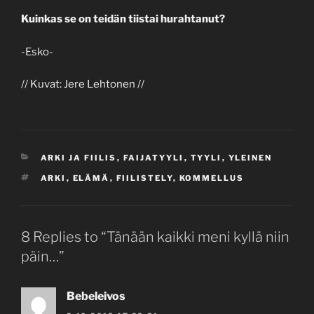
Kuinkas se on teidän tiistai hurahtanut?
-Esko-
// Kuvat: Jere Lehtonen //
CATEGORIES
ARKI JA FIILIS
,
FAIJATYYLI
,
TYYLI
,
YLEINEN
TAGS
ARKI
,
ELÄMÄ
,
FIILISTELY
,
KOMMELLUS
8 Replies to “Tänään kaikki meni kyllä niin
päin…”
Bebeleivos