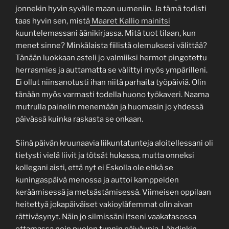
jonnekin hyvin syvälle maan uumeniin. Ja tämä todisti
taas hyvin sen, mistä
Maaret Kallio mainitsi
kuuntelemassani äänikirjassa. Mitä tuot tilaan, kun
menet sinne? Minkälaista fiilistä olemuksesi välittää?
Tänään luokkaan asteli jo valmiiksi hermot pingotettu
herrasmies ja auttamatta se välittyi myös ympärilleni.
Ei ollut niinsanotusti ihan niitä parhaita työpäiviä. Olin
tänään myös varmasti todella huono työkaveri. Naama
mutrulla painelin menemään ja huomasin jo yhdessä
päivässä kuinka raskasta se onkaan.
Siinä päivän kruunaavia liikuntatunteja aloitellessani oli
tietysti vielä liivit ja tötsät hukassa, mutta onneksi
kollegani aisti, että nyt ei Eskolla ole ehkä se
kuningaspäivä menossa ja auttoi kamppeiden
keräämisessä ja metsästämisessä. Viimeisen oppilaan
heitettyä jokapäiväiset vakioyläfemmat olin aivan
rättiväsynyt. Näin jo silmissäni itseni vaakatasossa
ottamassa noin puolen tunnin päiväunia. Lähdinkin