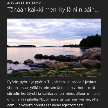
POSTED
2.10.2018
BY
ESKO
ON
Tänään kaikki meni kyllä niin päin…
Pyörin, pyörin ja pyörin. Tuijottelin kelloa vielä joskus
yhden aikaan yöllä ja tein sen klassisen virheen, että
siirtelin herätystä ja kuinka paljon minuutilleen minulla
on uniaikaa jäljellä. No, olihan sitä juuri sen verran, että
aamulla väsytti noustessa aivan tajuttomasti.