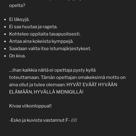
opelta?
Ei läksyjä.
Ei saa huutaa ja rageta.
Kohtelee oppilaita tasapuolisesti.
Antaa aina kokeista kymppejä.
Saadaan valita itse istumajärjestykset.
On kiva.
…ihan kaikkia näitä ei opettaja pysty kyllä
toteuttamaan. Tämän opettajan omakeksimä motto on
aina ollut ja tulee olemaan: HYVÄT EVÄÄT HYVÄÄN
ELÄMÄÄN, HYVÄLLÄ MEINIGILLÄ!
Kivaa viikonloppua!!
-Esko ja kuvista vastannut F- ////