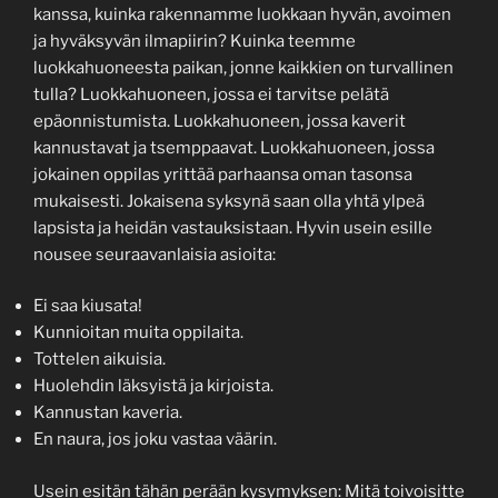
kanssa, kuinka rakennamme luokkaan hyvän, avoimen
ja hyväksyvän ilmapiirin? Kuinka teemme
luokkahuoneesta paikan, jonne kaikkien on turvallinen
tulla? Luokkahuoneen, jossa ei tarvitse pelätä
epäonnistumista. Luokkahuoneen, jossa kaverit
kannustavat ja tsemppaavat. Luokkahuoneen, jossa
jokainen oppilas yrittää parhaansa oman tasonsa
mukaisesti. Jokaisena syksynä saan olla yhtä ylpeä
lapsista ja heidän vastauksistaan. Hyvin usein esille
nousee seuraavanlaisia asioita:
Ei saa kiusata!
Kunnioitan muita oppilaita.
Tottelen aikuisia.
Huolehdin läksyistä ja kirjoista.
Kannustan kaveria.
En naura, jos joku vastaa väärin.
Usein esitän tähän perään kysymyksen: Mitä toivoisitte