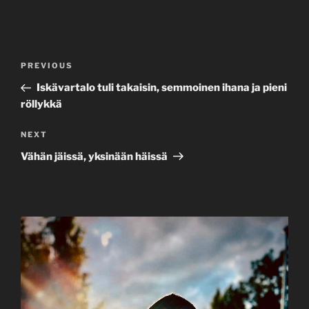
Post
Previous
PREVIOUS
navigation
Post
Iskävartalo tuli takaisin, semmoinen ihana ja pieni
röllykkä
Next
NEXT
Post
Vähän jäissä, yksinään häissä