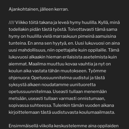
Ajankohtainen, jälleen kerran.
//// Viikko töitä takana ja leveä hymy huulilla. Kyllä, minä
todellakin pidän tästä työstä. Toivottavasti tämä sama
hymy on huulilla vielä marraskuun pimeinä aamuisina
tunteina. En anna sen hyytyä, en. Uusi lukuvuosi on aina
uusi mahdollisuus, niin opettajalle kuin oppilaille. Tämä
lukuvuosi alkaakin hieman erilaisista asetelmista kuin
aiemmat. Maailma muuttuu kovaa vauhtia ja nyt on
koulun aika vastata tähän muutokseen. Työmme
ohjenuora: Opetussuunnitelma uudistui ja tästä
syksystä alkaen noudatamme uunituoretta
opetussuunnitelmaa. Useasti tullaan menemään
metsään, useasti tullaan varmasti onnistumaan,
sopivassa suhteessa. Tulenkin tämän vuoden aikana
kirjoittelemaan tästä uudistuvasta koulumaailmasta.
Ensimmäisellä viikolla keskustelemme aina oppilaiden