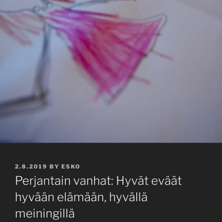
POSTED
2.8.2019
BY
ESKO
ON
Perjantain vanhat: Hyvät eväät
hyvään elämään, hyvällä
meiningillä