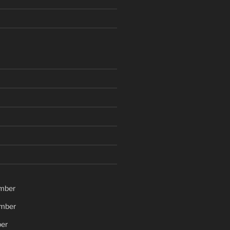
mber
mber
er