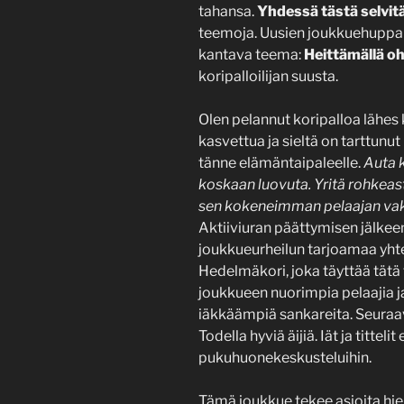
tahansa.
Yhdessä tästä selvit
teemoja. Uusien joukkuehuppar
kantava teema:
Heittämällä oh
koripalloilijan suusta.
Olen pelannut koripalloa lähes 
kasvettua ja sieltä on tarttunu
tänne elämäntaipaleelle.
Auta k
koskaan luovuta. Yritä rohkeast
sen kokeneimman pelaajan vakio
Aktiiviuran päättymisen jälkeen
joukkueurheilun tarjoamaa yhtei
Hedelmäkori, joka täyttää tätä
joukkueen nuorimpia pelaajia 
iäkkäämpiä sankareita. Seuraav
Todella hyviä äijiä. Iät ja titte
pukuhuonekeskusteluihin.
Tämä joukkue tekee asioita hiem