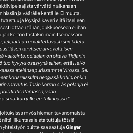
ktiivipelaajista värvättiin aikanaan
hissiin ja väärälle kentälle. Ei muuta,
utustuu ja löysipä kaveri siitä itselleen
isesti ottaen tähän joukkueeseen ei ihan
idjan kertoo tästäkin mainitsemassani
pelipaitaan ei valitettavasti sujahdeta
uusi jäsen tarvitsee arvovaltaisen
ä vaikeinta, pelaajan on oltava Tidjanin
ö tuo hyvyys osasyynä siihen, että HeKo
kkaassa etelänaapurissamme Virossa. Se,
eet korisreissulta hengissä kotiin, onkin
in saavutus. Tosin kerran eräs pelaaja ei
 pois kotisatamassa, vaan
aismatkan jälkeen Tallinnassa.”
arjoituksissa myös hieman tavanomaista
iitä liikuntasaleista tuttuja tötsiä,
n yhteistyön puitteissa saatuja
Ginger