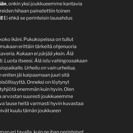
ään
, onkin yksi joukkueemme kantavia
eiden hihaan painatettiin toinen
i!
Ei ehkä se perinteisin lausahdus
koko ikäni. Pukukopeissa on tullut
t mukaan erittäin tärkeitä ohjenuoria
averia. Kukaan ei pärjää yksin. Älä
i. Luota itseesi. Älä istu vahingossakaan
paikalle. Urheilu on vain urheilua.
 eniten jäi kaipaamaan juuri sitä
söllisyyttä. Onneksi on löytynyt
 tyhjiötä enemmän kuin hyvin. Olen
ja arvostan suuresti joukkueemme
a lause heitä varmasti hyvin kuvastaa:
lit eivät kuulu tämän joukkueen
an eri tavalla, kuin ne ihan perinteiset