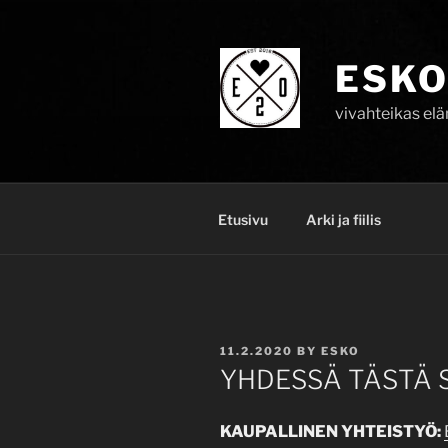
Skip
to
content
ESKO
vivahteikas el
Etusivu
Arki ja fiilis
POSTED
11.2.2020
BY
ESKO
ON
YHDESSÄ TÄSTÄ 
KAUPALLINEN YHTEISTYÖ: