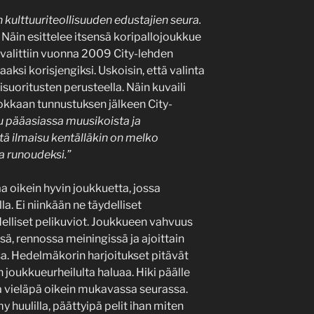
n kulttuuriteollisuuden edustajien seura.
Näin esittelee itsensä koripallojoukkue
alittiin vuonna 2009 City-lehden
si korisjengiksi. Uskoisin, että valinta
suoritusten perusteella. Näin kuvaili
okkaan tunnustuksen jälkeen City-
 pääasiassa muusikoista ja
että ilmaisu kentälläkin on melko
opa runoudeksi.”
a oikein hyvin joukkuetta, jossa
la. Ei niinkään ne täydelliset
delliset pelikuviot. Joukkueen vahvuus
sä, rennossa meiningissä ja ajoittain
ssa. Hedelmäkorin harjoitukset pitävät
än joukkueurheilulta haluaa. Hiki päälle
 ja vieläpä oikein mukavassa seurassa.
y huulilla, päättyipä pelit ihan miten