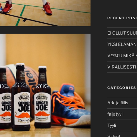
RECENT POS
EI OLLUT SU
YKSI ELÄMÄNI
V#%€U MIKÄ 
VIRALLISESTI
CATEGORIES
Arki ja fiilis
faijatyyli
Tyyli
Videot