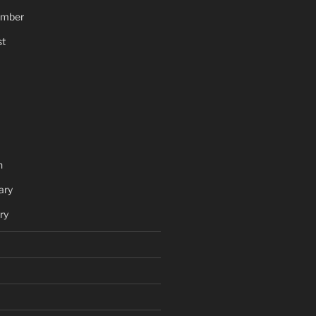
ember
t
h
ary
ry