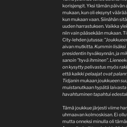
korisjengit. Yksi tämän päivän a
mukaan, kun oli eksynyt väärään 
kun mukaan vaan. Siinähän sitä t
uuden harrastuksen. Vaikka yle
niin vain pääsekään mukaan. T
City-lehden jutussa:
”Joukkueen 
aivan mutkitta. Kummin lisäksi 
presidentin hyväksynnän, ja mik
sanoin ”hyvä ihminen”. Lieneek
on kysytty pelivastus myös ra
että kaikki pelaajat ovat palann
Tidjanin mukaan joukkueen suur
muistanutkaan hypätä laivasta
havahtuminen tapahtui edestak
Tämä joukkue järjesti viime h
uhmaavan kolmoskisan. Ei ollut n
mutta onneksi minulla oli tämä