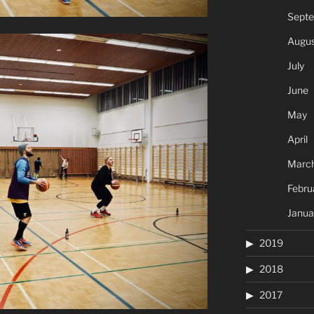
Sept
Augus
July
June
May
April
Marc
Febru
Janua
2019
2018
2017