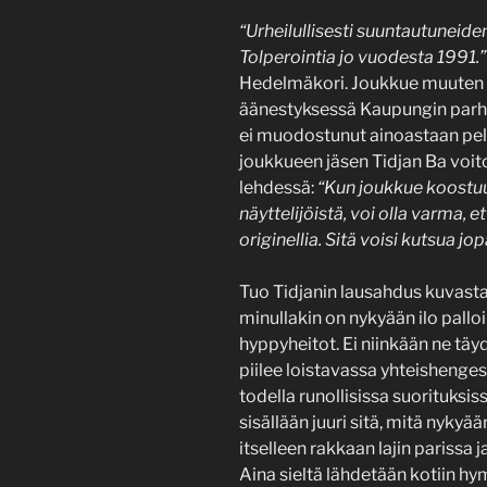
“Urheilullisesti suuntautuneide
Tolperointia jo vuodesta 1991.”
Hedelmäkori. Joukkue muuten v
äänestyksessä Kaupungin parhaak
ei muodostunut ainoastaan peli
joukkueen jäsen Tidjan Ba voit
lehdessä:
“Kun joukkue koostuu
näyttelijöistä, voi olla varma, 
originellia. Sitä voisi kutsua j
Tuo Tidjanin lausahdus kuvasta
minullakin on nykyään ilo palloil
hyppyheitot. Ei niinkään ne täy
piilee loistavassa yhteishenges
todella runollisissa suorituksi
sisällään juuri sitä, mitä nykyä
itselleen rakkaan lajin parissa
Aina sieltä lähdetään kotiin hym