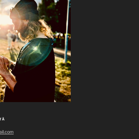
TÄ
il.com