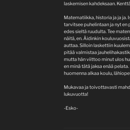
laskemisen kahdeksaan. Kenttä: 
Matematiikka, historia ja ja ja.
tarvitsee puhelintaan ja nyt en
edes sieltä ruudulta. Tee matem
näitä, en. Äidinkin kouluvuosista
auttaa. Silloin laskettiin kuule
pitää valmistaa jauhelihakastik
mutta hän viittoo minut ulos hu
en minä tätä jaksa enää pelata
huomenna alkaa koulu, lähiope
Mukavaa ja toivottavasti mahd
lukuvuotta!
-Esko-