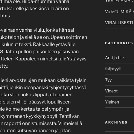
YKSI ELÄMÄNI
ittimia ole. Hilda-mummin vanha
u karrelle ja keskiosalla äiti on
V#%€U MIKÄ 
abbis.
VIRALLISESTI
i-vainaan vanha viulu, jonka hän sai
ukotelon ja siellä se on. Upean soittimen
CATEGORIES
 kulunut teksti. Rakkaalle ystävälle.
. Jätän pullon paikoilleen ja kuvaan
Arki ja fiilis
ittelen. Kappaleen nimeksi tuli: Ystävyys
tty.
faijatyyli
Tyyli
ieni arvostelujen mukaan kaikista tylsin
hittäjienkin ideapankki tyhjentynyt tässä
Videot
oku yli-innokas lippahattupäinen
elujen yli. Ei päässyt lopulliseen
Yleinen
ele kolme kertaa talosi ympäri ja
ee kymmenen kyykkyhyppyä. Tehtävän
ARCHIVES
in raportti onnistumisesta. Viimeisellä
löauton kutsuvan ääneen ja jätän