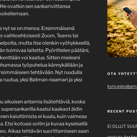
 He ovatkin sen sankariviittansa
 kokeilemaan.
 ja nyt se on menoa. Ensimmäisenä
 vaihtoehtoisesti Zoom, Teams tai
elpolta, mutta itse olenkin vyöhykkeellä,
n toimivaa laitetta. Pyörittelen päätäni,
kenttään voi kaatua. Sitten mieleeni
puhumassa työpuhelua kännykällään ja
ensimmäiseen tehtävään. Nyt ruudulla
OTA YHTEYT
 ruutua, yksi Batman-naamari ja yksi
kyro.esko@gma
 aikuisen antamia lisätehtäviä, koska
upersankarilla kaatui kaakaot äidin
RECENT POS
nen kaiuttimista ei kuulu, kuin vaimeaa
a. Etsi kotoasi soitin ja kuvaa kyseisellä
EI OLLUT SU
ideo. Aikaa tehtävän suorittamiseen saan