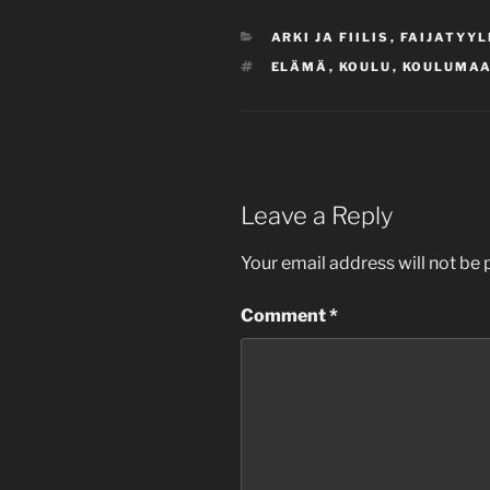
CATEGORIES
ARKI JA FIILIS
,
FAIJATYYL
TAGS
ELÄMÄ
,
KOULU
,
KOULUMA
Leave a Reply
Your email address will not be 
Comment
*