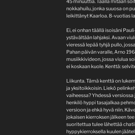
45 minuuttia. Täällä mitään so
nokkahuilu, jonka suuosa on purt
leikittänyt Kaarloa. 8-vuotias l
Ei, ei onhan täällä isoisäni Paul
ystävältään lahjaksi. Avaan viul
vieressä lepää tyhjä pullo, jossa
Pahan päivän varalle, Arno 1968
musiikkivideon, jossa viulua so
ei koskaan kuole. Kenttä: selvite
Liikunta. Tämä kenttä on lukem
ja yksitoikkoisin. Liekö pelinke
vaiheessa? Yhdessä versiossa j
henkilö hyppi tasajalkaa pehmol
versioon ja ehkä hyvä niin. Käv
jokaisen kierroksen jälkeen t
suoritettua tulee lähettää chati
hyppykierroksella kuulen jääte