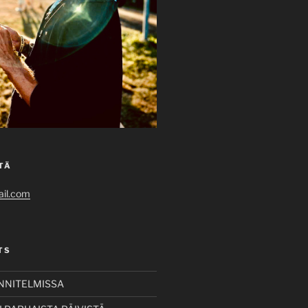
TÄ
il.com
TS
UNNITELMISSA