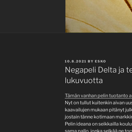
POSTED
10.8.2021
BY
ESKO
ON
Negapeli Delta ja t
lukuvuotta
Tämän vanhan pelin tuotanto alo
Nyt on tullut kuitenkin aivan uu
kaavailujen mukaan pitänyt jul
jostain tänne kotimaan markkino
Pelin ideana on seikkailla koul
sama pallo, jonka selkää ne tor