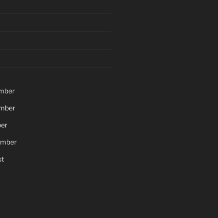
mber
mber
er
ember
t