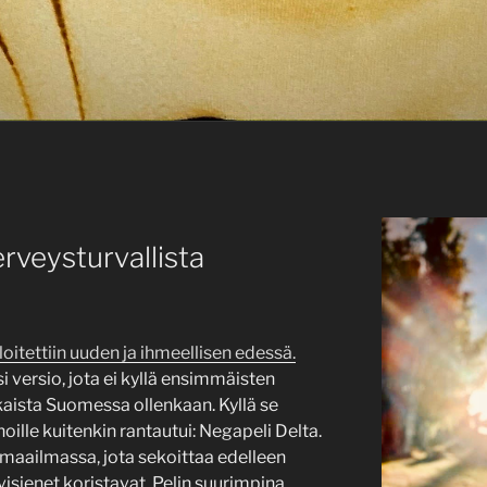
erveysturvallista
itettiin uuden ja ihmeellisen edessä.
si versio, jota ei kyllä ensimmäisten
kaista Suomessa ollenkaan. Kyllä se
ille kuitenkin rantautui: Negapeli Delta.
umaailmassa, jota sekoittaa edelleen
visienet koristavat. Pelin suurimpina