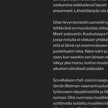
sankareina seikkailevat lapset.
ansainneet. Lähdetäänpäs siis
Uitan levyn konsolin uumeniin
tehtävänä on muodostaa yhteys
Meet-palaveriin. Kuulostaapa h
jossa minulla ei olekaan yhtäkää
että ei tämä nyt ensimmäiseen 
juolahtaakin idea. Näen isäni 
saan, kun saankin sen lainaan 
näkyy yksi marsu, kolme mustaa
aikuinen silmälasit päässään.
Sovelluksen chat-osioon saapuu
tämän Batman-naamariruudun s
työkoneen näppäimistölle ja hä
surinaa. Olisi vuorossa musiikki
soittimella soitettu musiikkiv