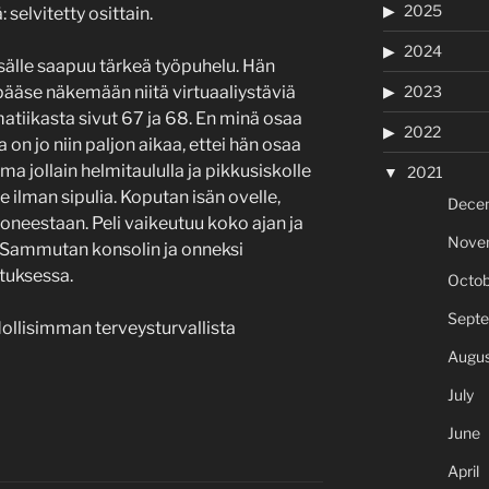
2025
selvitetty osittain.
2024
 Isälle saapuu tärkeä työpuhelu. Hän
2023
 pääse näkemään niitä virtuaaliystäviä
atiikasta sivut 67 ja 68. En minä osaa
2022
 on jo niin paljon aikaa, ettei hän osaa
mma jollain helmitaululla ja pikkusiskolle
2021
e ilman sipulia. Koputan isän ovelle,
Dece
oneestaan. Peli vaikeutuu koko ajan ja
Nove
. Sammutan konsolin ja onneksi
tuksessa.
Octob
Sept
ollisimman terveysturvallista
Augus
July
June
April