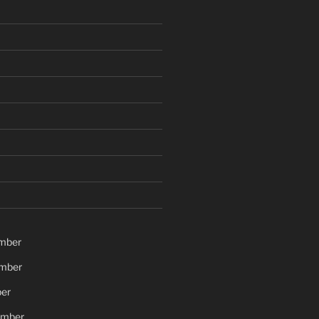
mber
mber
er
ember