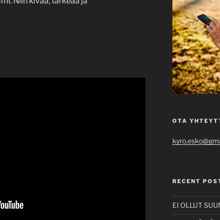
. Niin kivaa, tärkeää ja
OTA YHTEYT
kyro.esko@gma
RECENT POS
EI OLLUT SU