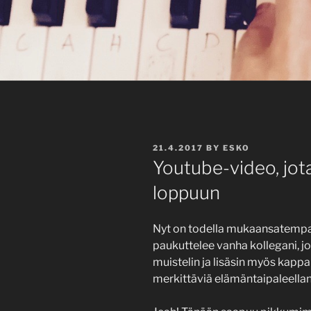
POSTED
21.4.2017
BY
ESKO
ON
Youtube-video, jota
loppuun
Nyt on todella mukaansatemp
paukuttelee vanha kollegani, j
muistelin ja lisäsin myös kappale
merkittäviä elämäntaipaleellan