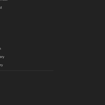
t
h
ary
ry