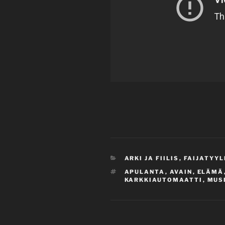
CATEGORIES
ARKI JA FIILIS
,
FAIJATYYL
TAGS
APULANTA
,
AVAIN
,
ELÄMÄ
KARKKIAUTOMAATTI
,
MUSI