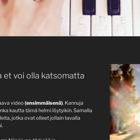
 et voi olla katsomatta
aava video
(ensimmäisenä)
. Kannuja
onka kautta tämä helmi löytyikin. Samalla
ita, jotka ovat olleet jollain tavalla
i.