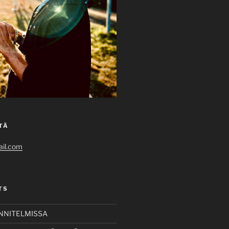
TÄ
il.com
TS
UNNITELMISSA