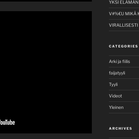
YKSI ELÄMÄNI
V#%€U MIKÄ 
VIRALLISESTI
CATEGORIES
Arki ja fiilis
faijatyyli
Tyyli
Videot
Yleinen
ARCHIVES