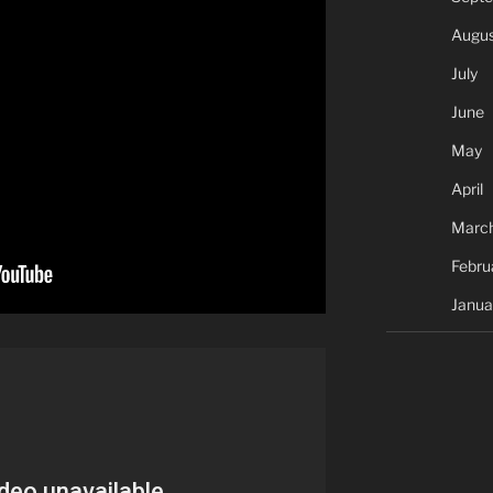
Augus
July
June
May
April
Marc
Febru
Janua