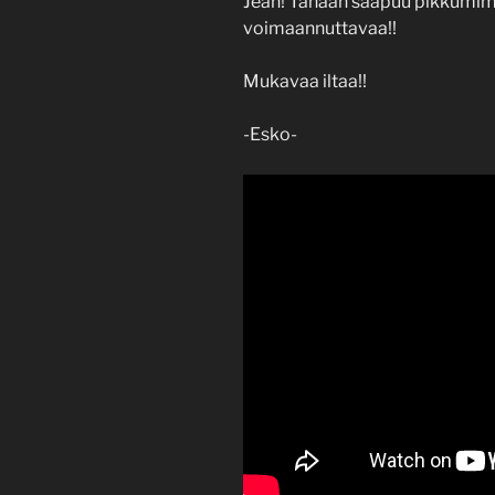
Jeah! Tänään saapuu pikkumimmi
voimaannuttavaa!!
Mukavaa iltaa!!
-Esko-