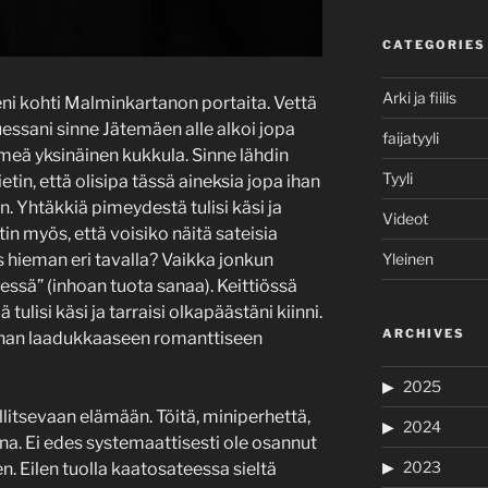
CATEGORIES
Arki ja fiilis
illeni kohti Malminkartanon portaita. Vettä
essani sinne Jätemäen alle alkoi jopa
faijatyyli
eä yksinäinen kukkula. Sinne lähdin
Tyyli
in, että olisipa tässä aineksia jopa ihan
 Yhtäkkiä pimeydestä tulisi käsi ja
Videot
tin myös, että voisiko näitä sateisia
ös hieman eri tavalla? Vaikka jonkun
Yleinen
essä” (inhoan tuota sanaa). Keittiössä
ulisi käsi ja tarraisi olkapäästäni kiinni.
ARCHIVES
a ihan laadukkaaseen romanttiseen
2025
allitsevaan elämään. Töitä, miniperhettä,
2024
una. Ei edes systemaattisesti ole osannut
2023
n. Eilen tuolla kaatosateessa sieltä