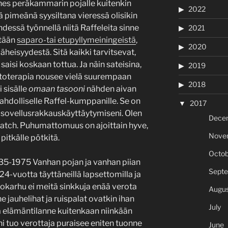
hes peräkammarin pojalle kuitenkin
2022
ttä pimeänä syysiltana vieressä olisikin
hdessä työnnellä niitä Raffeleita sinne
2021
stään
saparo-tai etupyllymeiningeistä
,
2020
äheisyydestä. Sitä kaikki tarvitsevat,
aisi koskaan tottua. Ja näin sateisina,
2019
toterapia nousee vielä suurempaan
2018
 sisälle
omaan tasooni
nähden aivan
 mahdolliselle Raffel-kumppanille. Se on
2017
s sovellusrakkauskäyttäytymiseni. Olen
Dece
tch. Puhumattomuus on ajoittain hyve,
Nove
pitkälle pötkitä.
Octob
35-1975 Vanhan pojan ja vanhan piian
Sept
24-vuotta täyttäneillä lapsettomilla ja
rokarhu ei meitä sinkkuja enää verota
Augus
e jauhelihat ja ruispalat ovatkin ihan
July
mä elämäntilanne kuitenkaan niinkään
äni tuo verottaja puraisee eniten tuonne
June