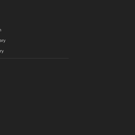
h
ary
ry