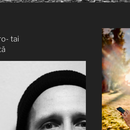
o- tai
tä