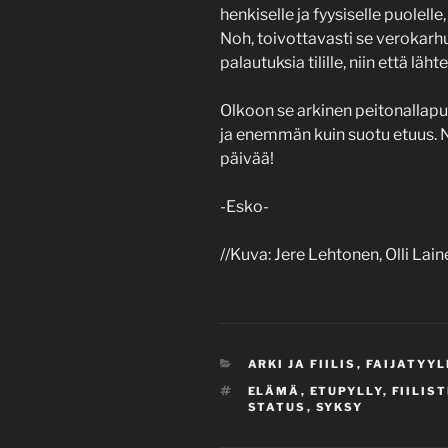
henkiselle ja fyysiselle puolelle
Noh, toivottavasti se verokarhu
palautuksia tilille, niin että lähte
Olkoon se arkinen peitonallapu
ja enemmän kuin suotu etuus. Ni
päivää!
-Esko-
//Kuva: Jere Lehtonen, Olli Lain
CATEGORIES
ARKI JA FIILIS
,
FAIJATYYL
TAGS
ELÄMÄ
,
ETUPYLLY
,
FIILIS
STATUS
,
SYKSY