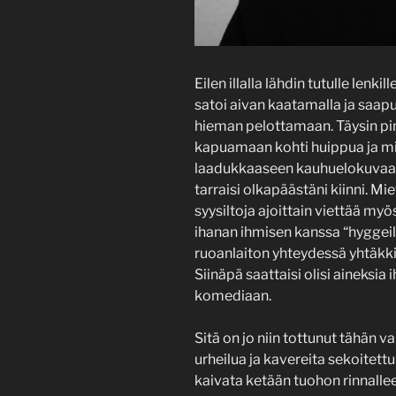
Eilen illalla lähdin tutulle lenk
satoi aivan kaatamalla ja saapu
hieman pelottamaan. Täysin pim
kapuamaan kohti huippua ja miet
laadukkaaseen kauhuelokuvaan.
tarraisi olkapäästäni kiinni. Mie
syysiltoja ajoittain viettää my
ihanan ihmisen kanssa “hyggeil
ruoanlaiton yhteydessä yhtäkkiä t
Siinäpä saattaisi olisi aineksi
komediaan.
Sitä on jo niin tottunut tähän v
urheilua ja kavereita sekoitett
kaivata ketään tuohon rinnallee