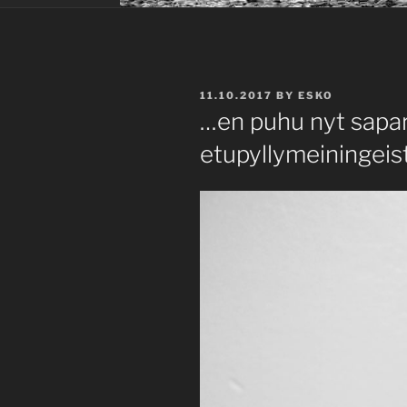
POSTED
11.10.2017
BY
ESKO
ON
…en puhu nyt sapar
etupyllymeiningeis