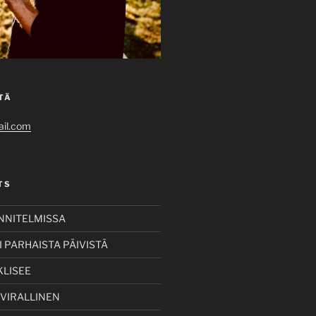
TÄ
il.com
TS
UNNITELMISSA
 PARHAISTA PÄIVISTÄ
KLISEE
 VIRALLINEN