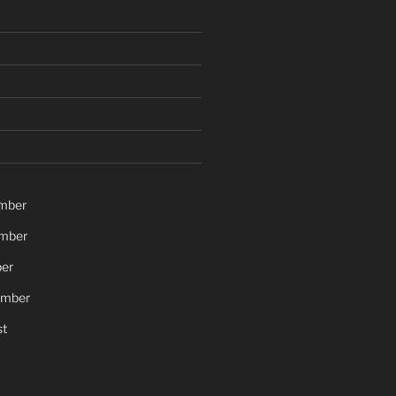
mber
mber
er
ember
t