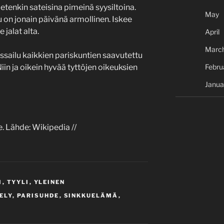
, etenkin sateisina pimeinä syysiltoina.
May
 on jonain päivänä armollinen. Iskee
e jalat alta.
April
Marc
ssailu kaikkien pariskuntien saavutettu
in ja oikein hyvää tyttöjen oikeuksien
Febru
Janua
e. Lähde: Wikipedia //
I
,
TYYLI
,
YLEINEN
TELY
,
PARISUHDE
,
SINKKUELÄMÄ
,