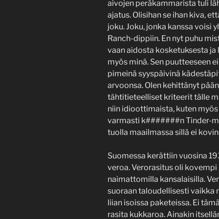
aivojen peräkammarista tuli lä
ajatus. Olisihan se ihan kiva, e
joku. Joku, jonka kanssa voisi y
Ranch-dippiin. En nyt puhu mi
vaan aidosta kosketuksesta ja l
myös minä. Sen puutteeseen ei s
pimeinä syyspäivinä kädestäpi
arvoonsa. Olen kehittänyt pääni
tähtitieteelliset kriteerit tälle
niin idioottimaista, kuten myö
varmasti k#######n Tinder-ma
tuolla maailmassa sillä ei kovin 
Suomessa kerättiin vuosina 19
veroa. Verorasitus oli kovempi 
naimattomilla kansalaisilla. Ve
suoraan taloudellisesti vaikka n
liian isoissa paketeissa. Ei tä
rasita kukkaroa. Ainakin itsell