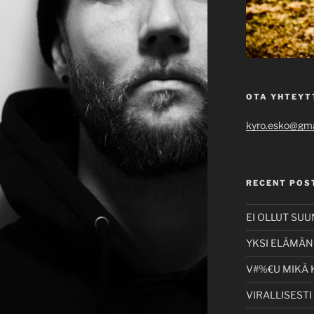
OTA YHTEYT
kyro.esko@gma
RECENT POS
EI OLLUT SU
YKSI ELÄMÄNI
V#%€U MIKÄ 
VIRALLISESTI