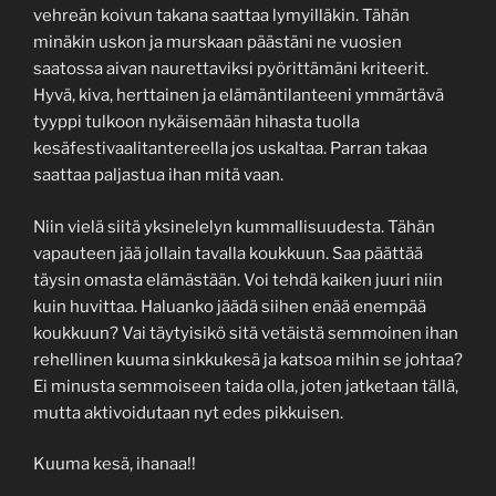
vehreän koivun takana saattaa lymyilläkin. Tähän
minäkin uskon ja murskaan päästäni ne vuosien
saatossa aivan naurettaviksi pyörittämäni kriteerit.
Hyvä, kiva, herttainen ja elämäntilanteeni ymmärtävä
tyyppi tulkoon nykäisemään hihasta tuolla
kesäfestivaalitantereella jos uskaltaa. Parran takaa
saattaa paljastua ihan mitä vaan.
Niin vielä siitä yksinelelyn kummallisuudesta. Tähän
vapauteen jää jollain tavalla koukkuun. Saa päättää
täysin omasta elämästään. Voi tehdä kaiken juuri niin
kuin huvittaa. Haluanko jäädä siihen enää enempää
koukkuun? Vai täytyisikö sitä vetäistä semmoinen ihan
rehellinen kuuma sinkkukesä ja katsoa mihin se johtaa?
Ei minusta semmoiseen taida olla, joten jatketaan tällä,
mutta aktivoidutaan nyt edes pikkuisen.
Kuuma kesä, ihanaa!!