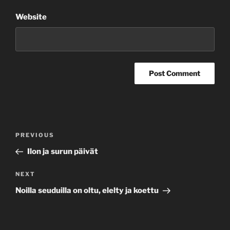
Website
Post
Previous
PREVIOUS
navigation
Post
Ilon ja surun päivät
Next
NEXT
Post
Noilla seuduilla on oltu, elelty ja koettu