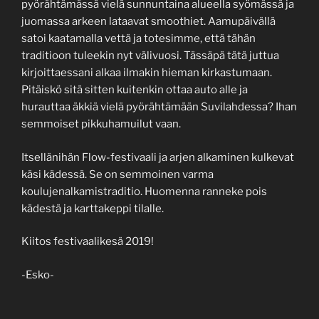
pyörähtämässä vielä sunnuntaina alueella syömässä ja
juomassa arkeen lataavat smoothiet. Aamupäivällä
satoi kaatamalla vettä ja totesimme, että tähän
traditioon tuleekin nyt välivuosi. Tässäpä tätä juttua
kirjoittaessani alkaa ilmakin hieman kirkastumaan.
Pitäiskö sitä sitten kuitenkin ottaa auto alle ja
hurauttaa äkkiä vielä pyörähtämään Suvilahdessa? Ihan
semmoiset pikkuhamuilut vaan.
Itsellänihän Flow-festivaali ja arjen alkaminen kulkevat
käsi kädessä. Se on semmoinen varma
koulujenalkamistraditio. Huomenna ranneke pois
kädestä ja karttakeppi tilalle.
Kiitos festivaalikesä 2019!
-Esko-