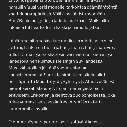
taittunut puolimaraton. Siellä minä lähinnä vaan
hamuilin (uusi verbi monelle, tarkoittaa päämäärätöntä
vaeltelua) ympäriinsä. Välillä pysähdyin syömään
Bun2Bunin burgerin ja jatkoin matkaani. Moikkailin
lukuisia tuttuja, kadotin kaikki ja hamuilu jatkui.
Tänään selailin sosiaalista mediaa ja mietiskelin siinä,
jotta ai, hänkin oli tuolla ja hän ja hän ja hän ja hän. Eipä
tullut törmättyä, vaikka aivan varmasti tuli kierrettyä
lähes jokainen kulmaus Helsingin Suvilahdessa.
Musiikkipuolikin jäi tänä vuonna hieman
kaukaisemmaksi. Suurista nimistä en oikein ollut
perillä, mutta Maustetytöt, Pyhimys ja Alma vetäisivät
hienot keikat. Maustetyttöjen meiningistä pidin
erityisesti. Erikoinen ja kiehtova duo pohjoisesta, joka
tulee varmasti ensi kesänä esiintymään astetta
suuremmilla lavoilla.
Olemme käyneet perinteisesti ystäväni kanssa