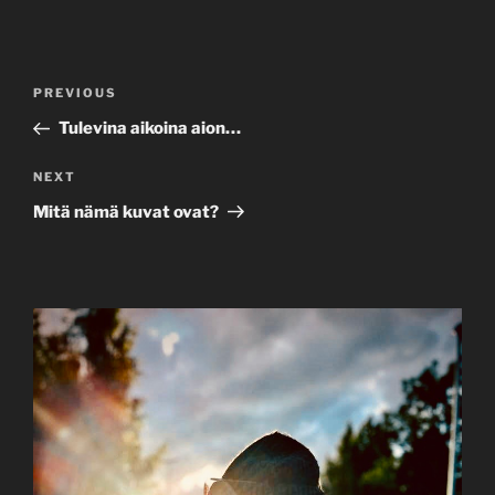
Post
Previous
PREVIOUS
navigation
Post
Tulevina aikoina aion…
Next
NEXT
Post
Mitä nämä kuvat ovat?