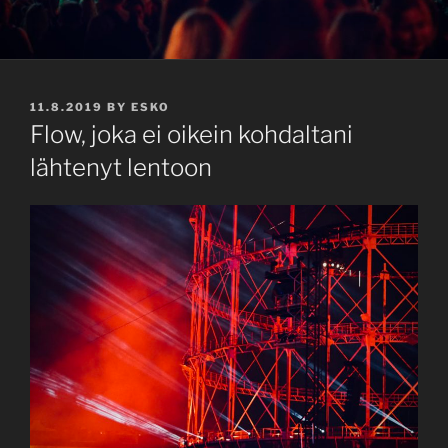
POSTED
11.8.2019
BY
ESKO
ON
Flow, joka ei oikein kohdaltani
lähtenyt lentoon