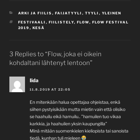
CATEGORIES
ARKI JA FIILIS
,
FAIJATYYLI
,
TYYLI
,
YLEINEN
TAGS
FESTIVAALI
,
FIILISTELY
,
FLOW
,
FLOW FESTIVAL
2019
,
KESÄ
3 Replies to “Flow, joka ei oikein
kohdaltani lähtenyt lentoon”
Iida
11.8.2019 AT 22:05
En mitenkään halua opettajaa ohjeistaa, enkä
siihen pystyisikään mutta mietin vain että olisiko
se haahuilu eikä hamuilu.. ”hamuilen tuo vikaa
karkkia, ja haahuilen yksin kaupungilla”
Minä mitään suomenkielen kieliopista tai sanoista
tiedä, kunhan tuli mieleen