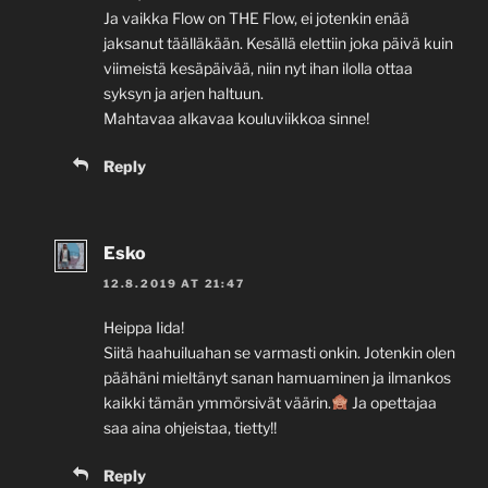
Ja vaikka Flow on THE Flow, ei jotenkin enää
jaksanut täälläkään. Kesällä elettiin joka päivä kuin
viimeistä kesäpäivää, niin nyt ihan ilolla ottaa
syksyn ja arjen haltuun.
Mahtavaa alkavaa kouluviikkoa sinne!
Reply
Esko
12.8.2019 AT 21:47
Heippa Iida!
Siitä haahuiluahan se varmasti onkin. Jotenkin olen
päähäni mieltänyt sanan hamuaminen ja ilmankos
kaikki tämän ymmörsivät väärin.
Ja opettajaa
saa aina ohjeistaa, tietty!!
Reply