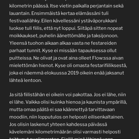
kilometrin päässä. Itse vietin paikalla perjantain sekä
lauantain. Ensimmäistä kertaa elämässäni tuli
festivaaliähky. Eilen kävellessäni ystäväporukkani
luokse tuli fiilis, että nyt loppui. Siitäpä sitten nopeat
moikkaukset, puhelin äänettömälle ja taksijonoon.
Yleensä tuohon aikaan alkaa vasta ne festareiden
parhaat tunnit. Kyse ei missään tapauksessa ollut
puitteissa. Ne olivat ja ovat aina olleet Flow:ssa aivan
mielettömän hienot. Kyse oli omasta festarifiiliksestä,
joka ei näemmä elokuussa 2019 oikein enää jaksanut
lähteä lentoon.
Ja sitä fiilistähän ei oikein voi pakottaa. Jos ei lähe, niin
ei lähe. Vaikka olisi kuinka hienoa ja kaunista ympärillä,
mutta omaa päätä ei saa käännettyä tarvittavaan
moodiin, niin lopputulos on helposti eilisenkaltainen.
Jos olisin laskenut yhteen kahdessa päivässä
kävelemäni kilometrimäärän olisi varmasti helposti