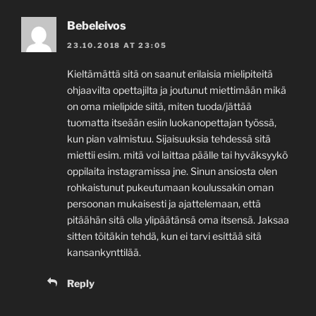
Bebeleivos
23.10.2018 AT 23:05
Kieltämättä sitä on saanut erilaisia mielipiteitä
ohjaavilta opettajilta ja joutunut miettimään mikä
on oma mielipide siitä, miten tuoda/jättää
tuomatta itseään esiin luokanopettajan työssä,
kun pian valmistuu. Sijaisuuksia tehdessä sitä
miettii esim. mitä voi laittaa päälle tai hyväksyykö
oppilaita instagramissa jne. Sinun ansiosta olen
rohkaistunut pukeutumaan koulussakin oman
persoonan mukaisesti ja ajattelemaan, että
pitäähän sitä olla ylipäätänsä oma itsensä. Jaksaa
sitten töitäkin tehdä, kun ei tarvi esittää sitä
kansankynttilää.
Reply